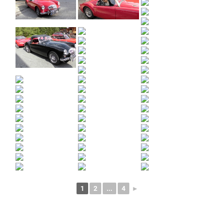
1
2
...
4
►